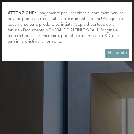
ATTENZIONE:
il pagamento per l'iscrizione ai corsi/seminari, se
dovuto, può essere eseguito esclusivamente on-line! A seguito del
pagamento verrà prodotta ed inviata "Copia di cortesia della
fattura - Documento NON VALIDO AI FINI FISCALI" l'originale
come fattura elettronica verrà prodotto e trasmesso al SDI entro i
termini previsti dalla normativa.
Ho capito