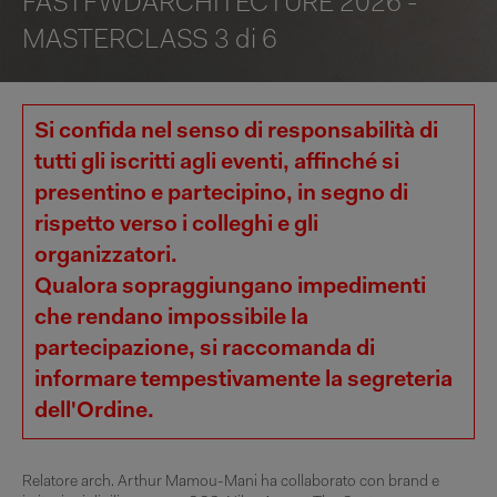
FASTFWDARCHITECTURE 2026 -
MASTERCLASS 3 di 6
Si confida nel senso di responsabilità di
tutti gli iscritti agli eventi, affinché si
presentino e partecipino, in segno di
rispetto verso i colleghi e gli
organizzatori.
Qualora sopraggiungano impedimenti
che rendano impossibile la
partecipazione, si raccomanda di
informare tempestivamente la segreteria
dell'Ordine.
Relatore arch. Arthur Mamou-Mani ha collaborato con brand e