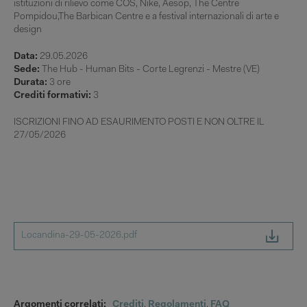
istituzioni di rilievo come COS, Nike, Aesop, The Centre
Pompidou,The Barbican Centre e a festival internazionali di arte e
design
Data:
29.05.2026
Sede:
The Hub - Human Bits - Corte Legrenzi - Mestre (VE)
Durata:
3 ore
Crediti formativi:
3
ISCRIZIONI FINO AD ESAURIMENTO POSTI E NON OLTRE IL
27/05/2026
Locandina-29-05-2026.pdf
Argomenti correlati:
Crediti
,
Regolamenti
,
FAQ