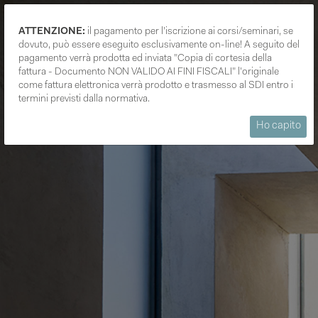
ATTENZIONE:
il pagamento per l'iscrizione ai corsi/seminari, se
dovuto, può essere eseguito esclusivamente on-line! A seguito del
pagamento verrà prodotta ed inviata "Copia di cortesia della
fattura - Documento NON VALIDO AI FINI FISCALI" l'originale
come fattura elettronica verrà prodotto e trasmesso al SDI entro i
termini previsti dalla normativa.
Ho capito