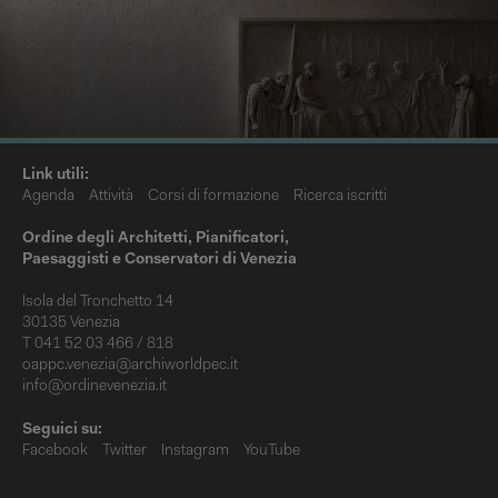
Link utili:
Agenda
Attività
Corsi di formazione
Ricerca iscritti
Ordine degli Architetti, Pianificatori,
Paesaggisti e Conservatori di Venezia
Isola del Tronchetto 14
30135 Venezia
T 041 52 03 466 / 818
oappc.venezia@archiworldpec.it
info@ordinevenezia.it
Seguici su:
Facebook
Twitter
Instagram
YouTube