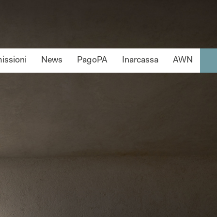
ssioni
News
PagoPA
Inarcassa
AWN