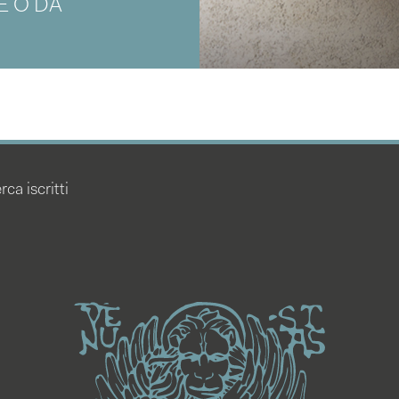
E O DA
rca iscritti