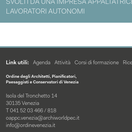
SVOLTI DA UNA IMPRESA APPALTATRIC
LAVORATORI AUTONOMI
Link utili:
Agenda
Attività
Corsi di formazione
Rice
Ordine degli Architetti, Pianificatori,
Paesaggisti e Conservatori di Venezia
Isola del Tronchetto 14
30135 Venezia
T 041 52 03 466 / 818
oappc.venezia@archiworldpec.it
info@ordinevenezia.it